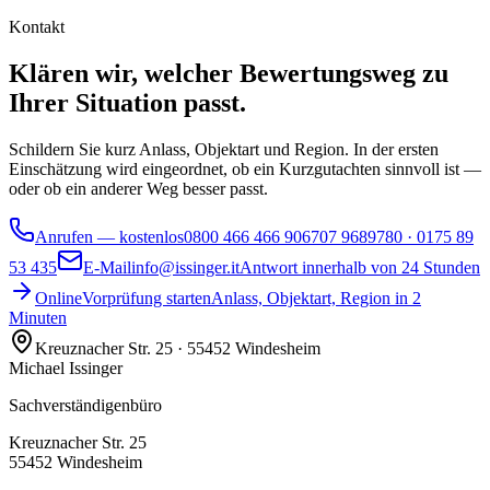
Kontakt
Klären wir, welcher Bewertungsweg zu
Ihrer Situation passt.
Schildern Sie kurz Anlass, Objektart und Region. In der ersten
Einschätzung wird eingeordnet, ob ein Kurzgutachten sinnvoll ist —
oder ob ein anderer Weg besser passt.
Anrufen — kostenlos
0800 466 466 9
06707 9689780 · 0175 89
53 435
E-Mail
info@issinger.it
Antwort innerhalb von 24 Stunden
Online
Vorprüfung starten
Anlass, Objektart, Region in 2
Minuten
Kreuznacher Str. 25 · 55452 Windesheim
Michael Issinger
Sachverständigenbüro
Kreuznacher Str. 25
55452 Windesheim