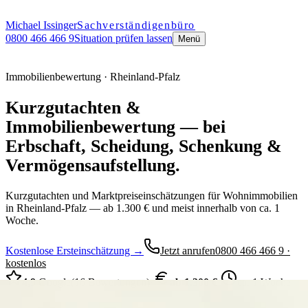
Michael Issinger
Sachverständigenbüro
0800 466 466 9
Situation prüfen lassen
Menü
Immobilienbewertung · Rheinland-Pfalz
Kurzgutachten &
Immobilienbewertung — bei
Erbschaft, Scheidung, Schenkung &
Vermögensaufstellung.
Kurzgutachten und Marktpreiseinschätzungen für Wohnimmobilien
in Rheinland-Pfalz — ab 1.300 € und meist innerhalb von ca. 1
Woche.
Kostenlose Ersteinschätzung →
Jetzt anrufen
0800 466 466 9 ·
kostenlos
4,9
Google
(16 Bewertungen)
·
ab 1.300 €
·
ca. 1 Woche